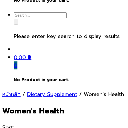
No Product in your cart.
Please enter key search to display results
0.00
฿
0
No Product in your cart.
หน้าหลัก
/
Dietary Supplement
/ Women's Health
Women's Health
Sort: