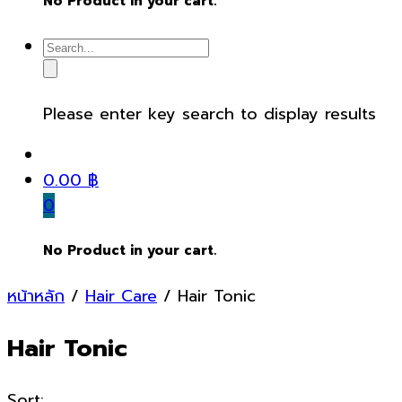
No Product in your cart.
Please enter key search to display results
0.00
฿
0
No Product in your cart.
หน้าหลัก
/
Hair Care
/ Hair Tonic
Hair Tonic
Sort: