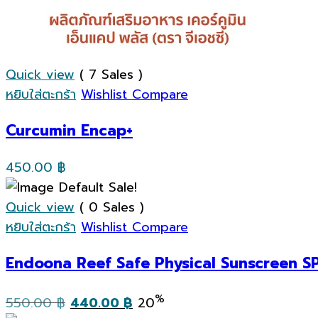
Quick view
( 7 Sales )
หยิบใส่ตะกร้า
Wishlist
Compare
Curcumin Encap+
450.00
฿
Sale!
Quick view
( 0 Sales )
หยิบใส่ตะกร้า
Wishlist
Compare
Endoona Reef Safe Physical Sunscreen SP
Original
Current
%
550.00
฿
440.00
฿
20