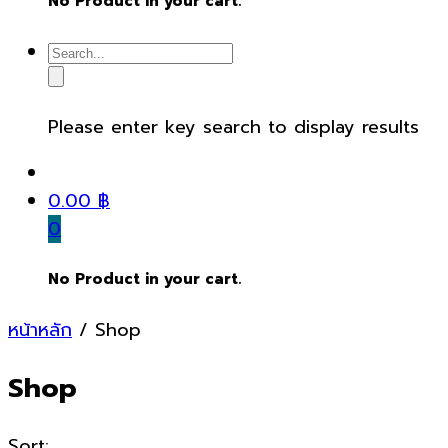
No Product in your cart.
Please enter key search to display results
0.00
฿
0
No Product in your cart.
หน้าหลัก
/ Shop
Shop
Sort: