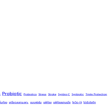
Probiotic
c
Probiotics
Stress
Stroke
Synbio-C
Synbiotic
Triple Protection
ต็มท้อง
เครียดลงกระเพาะ
แบบฟอร์ม
แพ้ท้อง
แพ้ท้องแทนเมีย
โควิด-19
โปรไบโอติก