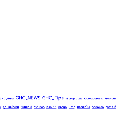
GHC_NEWS
GHC_Tips
GHC_Guru
Microplastic
Osteoporosis
Prebioti
ด
คุณแม่มือใหม่
ซินไบโอ-ซี
ถ่ายเหลว
ทะเลไทย
ท้องผูก
ปลาทู
ปัจจัยเสี่ยง
วิตกกังวล
อุจจาระเ