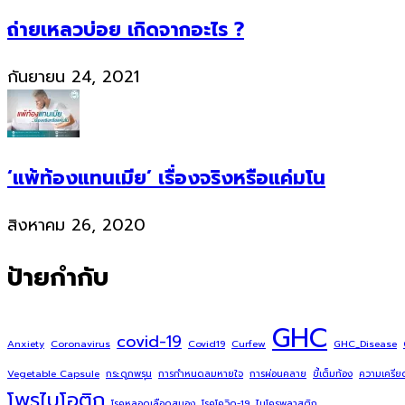
ถ่ายเหลวบ่อย เกิดจากอะไร ?
กันยายน 24, 2021
‘แพ้ท้องแทนเมีย’ เรื่องจริงหรือแค่มโน
สิงหาคม 26, 2020
ป้ายกำกับ
GHC
covid-19
Anxiety
Coronavirus
Covid19
Curfew
GHC_Disease
Vegetable Capsule
กระดูกพรุน
การกำหนดลมหายใจ
การผ่อนคลาย
ขี้เต็มท้อง
ความเครีย
โพรไบโอติก
โรคหลอดเลือดสมอง
โรคโควิด-19
ไมโครพลาสติก