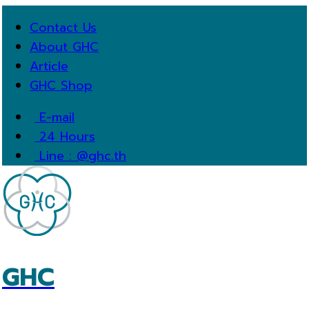
Contact Us
About GHC
Article
GHC Shop
E-mail
24 Hours
Line : @ghc.th
GHC