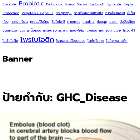
Probiotic
Prebiotic
Probiotics
Stress
Stroke
Synbio-C
Synbiotic
Triple
Protection
Vegetable Capsule
กระดูกพรุน
การกำหนดลมหายใจ
การผ่อนคลาย
ขี้เต็ม
ท้อง
ความเครียด
คุณแม่มือใหม่
ซินไบโอ-ซี
ถ่ายเหลว
ทะเลไทย
ท้องผูก
ปลาทู
ปัจจัยเสี่ยง
วิตกกังวล
อุจจาระเต็มท้อง
เครียดลงกระเพาะ
แบบฟอร์ม
แพ้ท้อง
แพ้ท้องแทนเมีย
โควิด-19
โพรไบโอติก
โปรไบโอติก
โรคหลอดเลือดสมอง
โรคโควิด-19
ไมโครพลาสติก
Banner
ป้ายกำกับ:
GHC_Disease